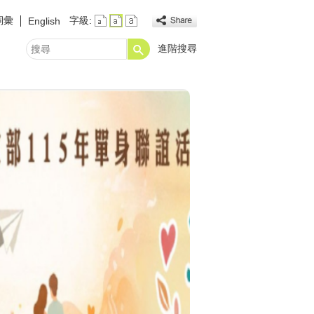
詞彙
字級:
English
進階搜尋
搜
尋
播放中