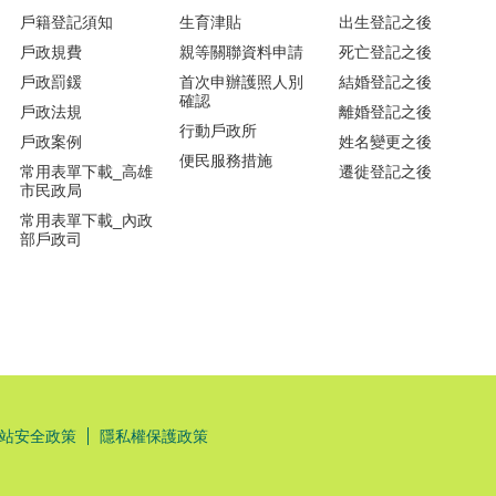
戶籍登記須知
生育津貼
出生登記之後
戶政規費
親等關聯資料申請
死亡登記之後
戶政罰鍰
首次申辦護照人別
結婚登記之後
確認
戶政法規
離婚登記之後
行動戶政所
戶政案例
姓名變更之後
便民服務措施
常用表單下載_高雄
遷徙登記之後
市民政局
常用表單下載_內政
部戶政司
站安全政策
隱私權保護政策