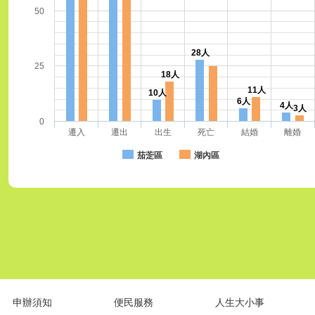
50
28人
25
18人
11人
10人
6人
4人
3人
0
遷入
遷出
出生
死亡
結婚
離婚
茄萣區
湖內區
申辦須知
便民服務
人生大小事