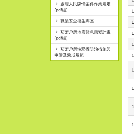
1
處理人民陳情案件作業規定
(pdf檔)
1
職業安全衛生專區
1
茄萣戶所地震緊急應變計畫
1
(pdf檔)
1
茄萣戶所性騷擾防治措施與
申訴及懲戒規範
1
1
1
1
1