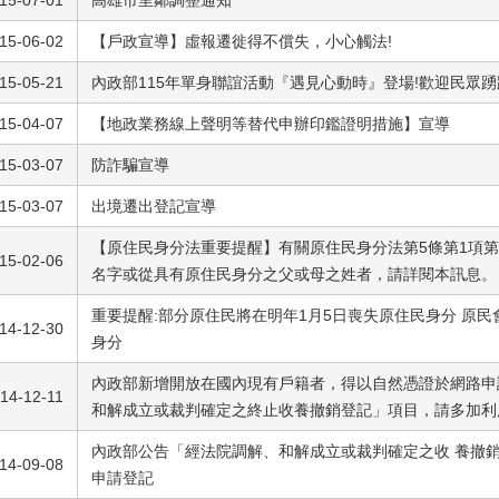
15-07-01
高雄市里鄰調整通知
15-06-02
【戶政宣導】虛報遷徙得不償失，小心觸法!
15-05-21
內政部115年單身聯誼活動『遇見心動時』登場!歡迎民眾踴
15-04-07
【地政業務線上聲明等替代申辦印鑑證明措施】宣導
15-03-07
防詐騙宣導
15-03-07
出境遷出登記宣導
【原住民身分法重要提醒】有關原住民身分法第5條第1項
15-02-06
名字或從具有原住民身分之父或母之姓者，請詳閱本訊息。
重要提醒:部分原住民將在明年1月5日喪失原住民身分 原
14-12-30
身分
內政部新增開放在國內現有戶籍者，得以自然憑證於網路申
14-12-11
和解成立或裁判確定之終止收養撤銷登記」項目，請多加利
內政部公告「經法院調解、和解成立或裁判確定之收 養撤
14-09-08
申請登記