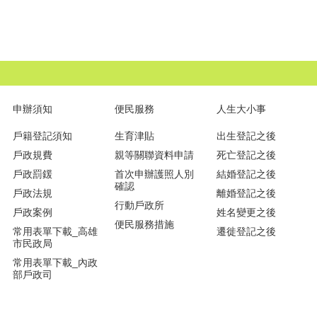
申辦須知
便民服務
人生大小事
戶籍登記須知
生育津貼
出生登記之後
戶政規費
親等關聯資料申請
死亡登記之後
戶政罰鍰
首次申辦護照人別
結婚登記之後
確認
戶政法規
離婚登記之後
行動戶政所
戶政案例
姓名變更之後
便民服務措施
常用表單下載_高雄
遷徙登記之後
市民政局
常用表單下載_內政
部戶政司