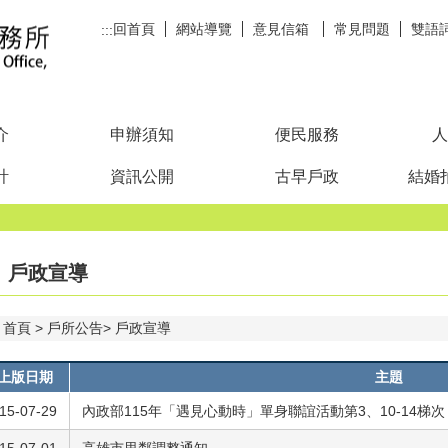
回首頁
網站導覽
意見信箱
常見問題
雙語
:::
介
申辦須知
便民服務
人
計
資訊公開
古早戶政
結婚
戶政宣導
首頁
戶所公告
戶政宣導
上版日期
主題
15-07-29
內政部115年「遇見心動時」單身聯誼活動第3、10-14梯次